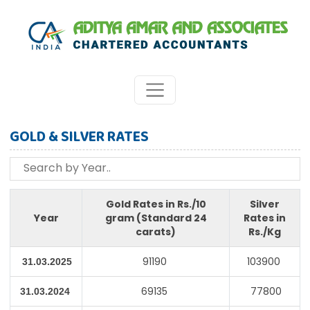
GOLD & SILVER RATES
Gold Rates in Rs./10
Silver
Year
gram (Standard 24
Rates in
carats)
Rs./Kg
91190
103900
31.03.2025
69135
77800
31.03.2024